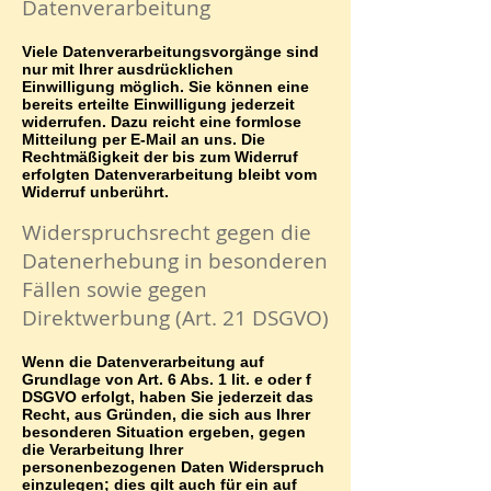
Datenverarbeitung
Viele Datenverarbeitungsvorgänge sind
nur mit Ihrer ausdrücklichen
Einwilligung möglich. Sie können eine
bereits erteilte Einwilligung jederzeit
widerrufen. Dazu reicht eine formlose
Mitteilung per E-Mail an uns. Die
Rechtmäßigkeit der bis zum Widerruf
erfolgten Datenverarbeitung bleibt vom
Widerruf unberührt.
Widerspruchsrecht gegen die
Datenerhebung in besonderen
Fällen sowie gegen
Direktwerbung (Art. 21 DSGVO)
Wenn die Datenverarbeitung auf
Grundlage von Art. 6 Abs. 1 lit. e oder f
DSGVO erfolgt, haben Sie jederzeit das
Recht, aus Gründen, die sich aus Ihrer
besonderen Situation ergeben, gegen
die Verarbeitung Ihrer
personenbezogenen Daten Widerspruch
einzulegen; dies gilt auch für ein auf